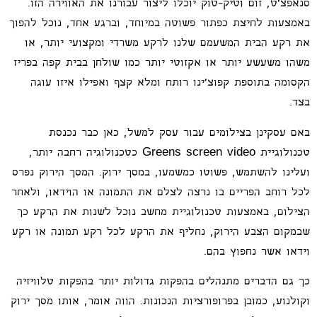
סנאפצ'ט, זום וטיק-טוק יוכלו ליצור עבורנו את האווירה הזו.
באמצעות לחיצת כפתור פשוטה במיוחד, וברגע אחד, נוכל להפוך
את רקע הבית המשעמם שלנו לרקע משרדי ומקצועי יותר, או
משהו משעשע יותר או אקזוטי יותר כמו שולחן בבית קפה בפריז
הקסומה בתוספת קפוצ'ינו רותח ומלא קצף ואפילו איזו עוגה
בצד.
באם עסקינן בצילומים עבור עסק למשל, כאן כבר נכנסת
טכנולוגיית Greens screen video כטכנולוגיה רחבה יותר,
ועלינו להשתמש, פשוטו כמשמעו, במסך ירוק. המסך הירוק נפרס
לכל רוחב הפריים בו נרצה לצלם את התמונה או הוידאו, ולאחר
הצילום, באמצעות טכנולוגיית מחשב נוכל לשנות את הרקע כך
שבמקום הצבע הירוק, נחליף את הרקע לכל רקע תמונה או רקע
וידאו אשר נחפוץ בהם.
כך גם הדברים מתנהלים בהפקות גדולות יותר בהפקות טלוויזיה
וקולנוע, כמובן בפרופורציות הנכונות. הווה אומר, אותו מסך ירוק