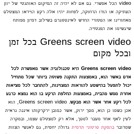
video הכל אפשרי. גם אם לא יהיה זה המיקום האותנטי של יוון
העתיקה או הודו הרחוקה, לפחות יהיו אלה רקע הוידאו המצטלם
מאחורינו או הסטורי החדש לאינסטגרם בשילוב דמיון מפותח
שיגשימו את הפנטזיה.
Greens screen video בכל זמן
ובכל מקום
Greens screen video היא טכנולוגיה אשר מאפשרת לכל
אדם באשר הוא, באמצעות התקנה פשוטה ביותר שכל מתחיל
יכול לתפעל בהישמע להוראות המצוינות, להתחבר לכל מציאות
אחרת ממש מהבית, באמצעות החלפת הרקע בו הוא נמצא כרגע
לכל רקע אחר אשר הוא מבקש.
Greens screen video, הוא
אכן כשמו כן הוא, מסך ירוק, אשר כמובן ירקרקותו איננה נראית
לעין לאף אחד מעבר למסך, אלא רק למצטלם עצמו, ובמקרה
שמדובר
בהפקת סרטוני תדמית
גדולה יחסית, גם לאנשי הצוות