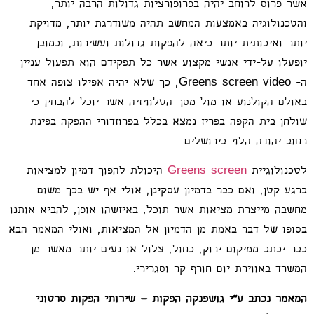
אשר פרוס לרוחב יהיה בפרופורציות גדולות הרבה יותר,
והטכנולוגיה באמצעות המחשב תהיה משודרגת יותר, מדויקת
יותר ואיכותית יותר כיאה להפקות גדולות ועשירות, וכמובן
יופעלו על-ידי אנשי מקצוע אשר כל תפקידם הוא תפעול עניין
ה- Greens screen video, כך שלא יהיה אפילו צופה אחד
באולם הקולנוע או מול מסך הטלוויזיה אשר יוכל להבחין כי
שולחן בית הקפה בפריז נמצא בכלל בפרוזדורי ההפקה בפינת
רחוב יהודה הלוי בירושלים.
לטכנולוגיית
Greens screen
היכולת להפוך דמיון למציאות
ברגע קטן, ואם כבר בדמיון עסקינן, אולי אף יש בכך משום
מחשבה מייצרת מציאות אשר תוכל, באיזשהו אופן, להביא אותנו
בסופו של דבר באמת מן הדמיון אל המציאות, ואולי המאמר הבא
כבר יכתב ממיקום ירוק, כחול, צלול או נעים יותר מאשר מן
המשרד באווירת יום חורף קר וסגרירי.
המאמר נכתב ע"י גושפנקה הפקות – שירותי הפקות סרטוני