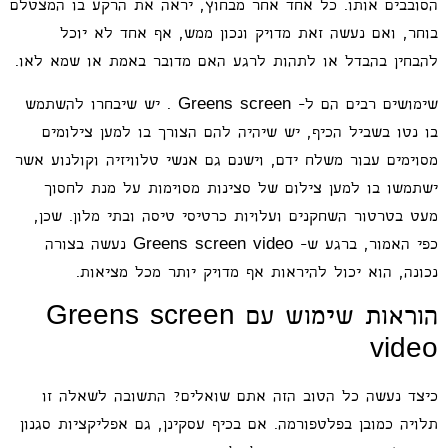
הסובבים אותו. כל אחד אחר מבחוץ, יראה את הרקע בו המצטלם
בוחר, ואם נעשה זאת מדויק ונכון ממש, אף אחד לא יוכל
להבחין בהבדל או לתהות לרגע האם מדובר באמת או שמא לאו.
שימושים רבים הם ל- Greens screen . יש שיבחרו להשתמש
בו נטו בשביל הכיף, יש שיהיה להם הצורך בו למען צילומים
מסוימים עבור משלח ידם, וישנם גם אנשי טלוויזיה וקולנוע אשר
ישתמשו בו למען צילום של סצינות מסוימות על מנת לחסוך
מעט בטרטור השחקנים ועלויות כרטיסי טיסה ובתי מלון. שכן,
כפי האמור, ברגע ש- Greens screen video נעשה בצורה
נכונה, הוא יכול להיראות אף מדויק יותר מכל מציאות.
הוראות שימוש עם Greens screen
video
כיצד נעשה כל הטוב הזה אתם שואלים? התשובה לשאלה זו
תלויה כמובן בפלטפורמה. אם בכיף עסקינן, גם אפליקציות סגנון